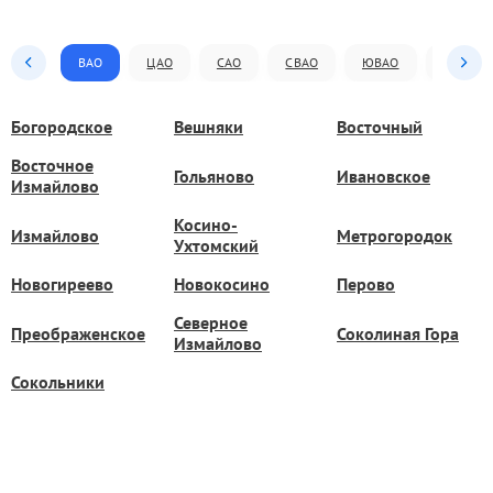
ВАО
ЦАО
САО
СВАО
ЮВАО
ЮАО
Богородское
Вешняки
Восточный
Восточное
Гольяново
Ивановское
Измайлово
Косино-
Измайлово
Метрогородок
Ухтомский
Новогиреево
Новокосино
Перово
Северное
Преображенское
Соколиная Гора
Измайлово
Сокольники