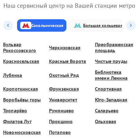
Наш сервисный центр на Вашей станции метро
Сокольническая
Большая кольцевая
Бульвар
Преображенская
Черкизовская
Рокоссовского
площадь
Красносельская
Красные Ворота
Чистые пруды
Библиотека
Лубянка
Охотный Ряд
имени Ленина
Кропоткинская
Фрунзенская
Спортивная
Воробьёвы горы
Университет
Юго-Западная
Тропарёво
Румянцево
Саларьево
Филатов Луг
Прокшино
Ольховая
Новомосковская
Потапово