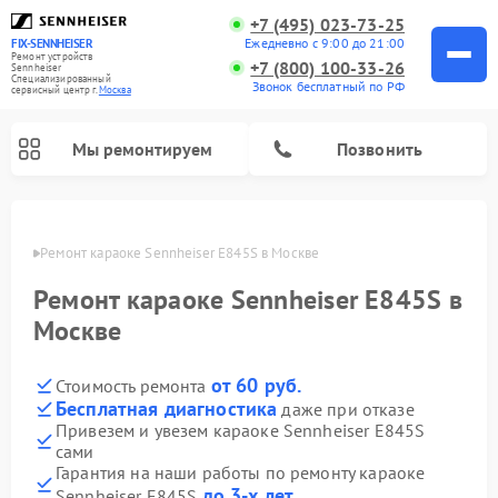
+7 (495) 023-73-25
Ежедневно с 9:00 до 21:00
FIX-SENNHEISER
Ремонт устройств
+7 (800) 100-33-26
Sennheiser
Специализированный
Звонок бесплатный по РФ
cервисный центр г.
Москва
Мы ремонтируем
Позвонить
оскве
Ремонт караоке Sennheiser E845S в Москве
Ремонт караоке Sennheiser E845S в
Москве
от 60 руб.
Стоимость ремонта
Бесплатная диагностика
даже при отказе
Привезем и увезем караоке Sennheiser E845S
сами
Гарантия на наши работы по ремонту караоке
до 3-х лет
Sennheiser E845S