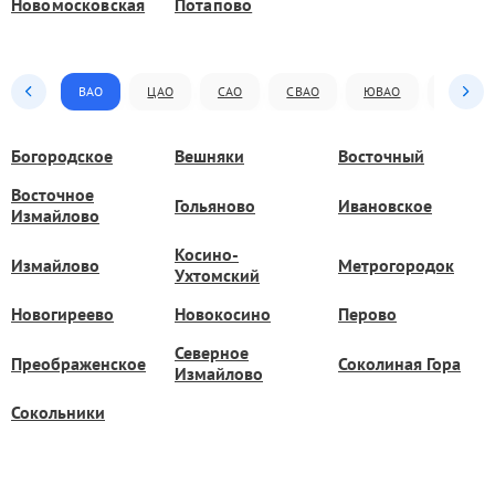
Новомосковская
Потапово
ВАО
ЦАО
САО
СВАО
ЮВАО
ЮАО
Богородское
Вешняки
Восточный
Восточное
Гольяново
Ивановское
Измайлово
Косино-
Измайлово
Метрогородок
Ухтомский
Новогиреево
Новокосино
Перово
Северное
Преображенское
Соколиная Гора
Измайлово
Сокольники