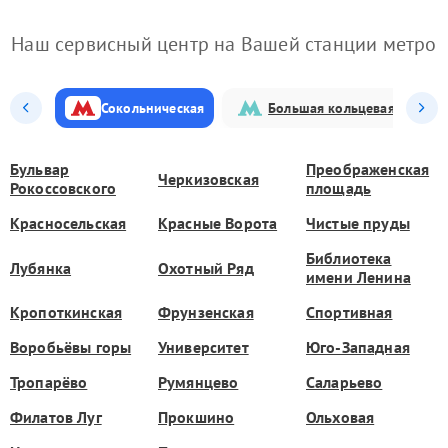
Наш сервисный центр на Вашей станции метро
Сокольническая
Большая кольцевая
Бульвар
Преображенская
Черкизовская
Рокоссовского
площадь
Красносельская
Красные Ворота
Чистые пруды
Библиотека
Лубянка
Охотный Ряд
имени Ленина
Кропоткинская
Фрунзенская
Спортивная
Воробьёвы горы
Университет
Юго-Западная
Тропарёво
Румянцево
Саларьево
Филатов Луг
Прокшино
Ольховая