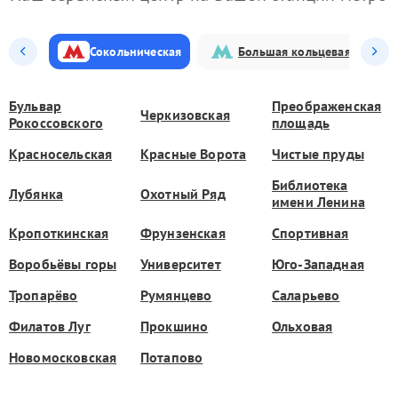
Сокольническая
Большая кольцевая
Бульвар
Преображенская
Черкизовская
Рокоссовского
площадь
Красносельская
Красные Ворота
Чистые пруды
Библиотека
Лубянка
Охотный Ряд
имени Ленина
Кропоткинская
Фрунзенская
Спортивная
Воробьёвы горы
Университет
Юго-Западная
Тропарёво
Румянцево
Саларьево
Филатов Луг
Прокшино
Ольховая
Новомосковская
Потапово