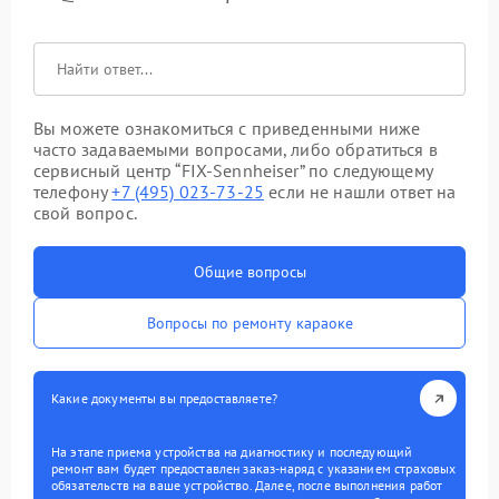
Вы можете ознакомиться с приведенными ниже
часто задаваемыми вопросами, либо обратиться в
сервисный центр “FIX-Sennheiser” по следующему
телефону
+7 (495) 023-73-25
если не нашли ответ на
свой вопрос.
Общие вопросы
Вопросы по ремонту караоке
Какие документы вы предоставляете?
На этапе приема устройства на диагностику и последующий
ремонт вам будет предоставлен заказ-наряд с указанием страховых
обязательств на ваше устройство. Далее, после выполнения работ