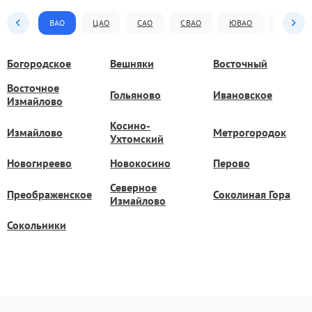
ВАО
ЦАО
САО
СВАО
ЮВАО
ЮАО
Богородское
Вешняки
Восточный
Восточное
Гольяново
Ивановское
Измайлово
Косино-
Измайлово
Метрогородок
Ухтомский
Новогиреево
Новокосино
Перово
Северное
Преображенское
Соколиная Гора
Измайлово
Сокольники