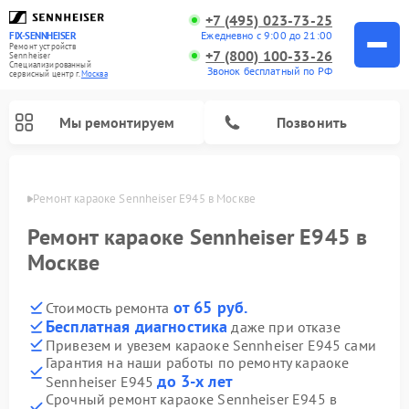
+7 (495) 023-73-25
Ежедневно с 9:00 до 21:00
FIX-SENNHEISER
Ремонт устройств
+7 (800) 100-33-26
Sennheiser
Специализированный
Звонок бесплатный по РФ
cервисный центр г.
Москва
Мы ремонтируем
Позвонить
оскве
Ремонт караоке Sennheiser E945 в Москве
Ремонт караоке Sennheiser E945 в
Москве
от 65 руб.
Стоимость ремонта
Бесплатная диагностика
даже при отказе
Привезем и увезем караоке Sennheiser E945 сами
Гарантия на наши работы по ремонту караоке
до 3-х лет
Sennheiser E945
Срочный ремонт караоке Sennheiser E945 в