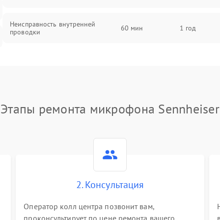
Неисправность внутренней
60 мин
1 год
проводки
Неисправность предусилителя
60 мин
1 год
Поломка батарейного отсека (для
60 мин
1 год
беспроводных микрофонов)
Этапы ремонта микрофона Sennheiser
Неисправность антенны (для
60 мин
1 год
беспроводных микрофонов)
Неисправность модуля Bluetooth
60 мин
1 год
(для беспроводных микрофонов)
2. Консультация
Поломка звукоснимателя (для
60 мин
1 год
петличных микрофонов)
Оператор колл центра позвонит вам,
проконсультирует по цене ремонта вашего