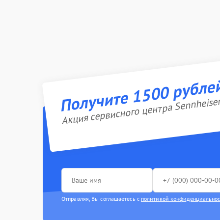
Получите 1500 рубле
Акция сервисного центра Sennheise
Отправляя, Вы соглашаетесь с
политикой конфиденциально