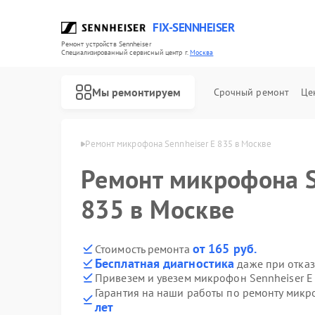
FIX-SENNHEISER
Ремонт устройств Sennheiser
Специализированный cервисный центр г.
Москва
Мы ремонтируем
Срочный ремонт
Це
Sennheiser в Москве
Ремонт микрофона Sennheiser E 835 в Москве
Ремонт микрофона S
Ремонт наушников Sennheiser
Ремонт саундбаров Sennheiser
835 в Москве
от 165 руб.
Стоимость ремонта
Бесплатная диагностика
даже при отказ
Привезем и увезем микрофон Sennheiser E
Гарантия на наши работы по ремонту микр
лет