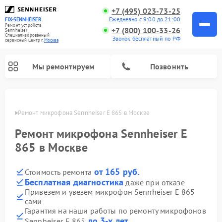
+7 (495) 023-73-25
Ежедневно с 9:00 до 21:00
FIX-SENNHEISER
Ремонт устройств
+7 (800) 100-33-26
Sennheiser
Специализированный
Звонок бесплатный по РФ
cервисный центр г.
Москва
Мы ремонтируем
Позвонить
оскве
Ремонт микрофона Sennheiser E 865 в Москве
Ремонт микрофона Sennheiser E
865 в Москве
от 165 руб.
Стоимость ремонта
Бесплатная диагностика
даже при отказе
Привезем и увезем микрофон Sennheiser E 865
сами
Гарантия на наши работы по ремонту микрофонов
до 3-х лет
Sennheiser E 865