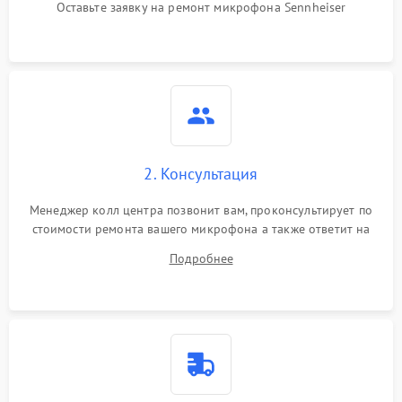
беспроводных
Оставьте заявку на ремонт микрофона Sennheiser
микрофонов)
Поломка звукоснимателя
(для петличных
1000 ₽
Подробнее →
микрофонов)
2. Консультация
Менеджер колл центра позвонит вам, проконсультирует по
стоимости ремонта вашего микрофона а также ответит на
все ваши вопросы.
Подробнее