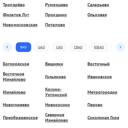
Тропарёво
Румянцево
Саларьево
Филатов Луг
Прокшино
Ольховая
Новомосковская
Потапово
ВАО
ЦАО
САО
СВАО
ЮВАО
ЮАО
Богородское
Вешняки
Восточный
Восточное
Гольяново
Ивановское
Измайлово
Косино-
Измайлово
Метрогородок
Ухтомский
Новогиреево
Новокосино
Перово
Северное
Преображенское
Соколиная Гора
Измайлово