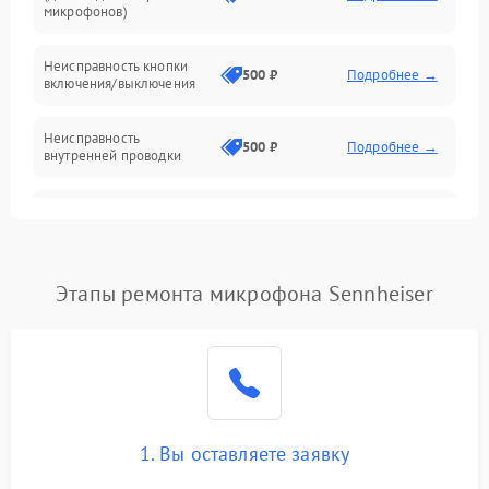
микрофонов)
Неисправность кнопки
500 ₽
Подробнее →
включения/выключения
Неисправность
500 ₽
Подробнее →
внутренней проводки
Неисправность
1500 ₽
Подробнее →
предусилителя
Поломка батарейного
Этапы ремонта микрофона Sennheiser
отсека (для беспроводных
1000 ₽
Подробнее →
микрофонов)
Неисправность антенны
(для беспроводных
1000 ₽
Подробнее →
микрофонов)
1. Вы оставляете заявку
Неисправность модуля
Bluetooth (для
1500 ₽
Подробнее →