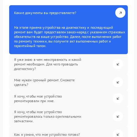
Какие документы вы предоставляете?
На этапе приема устройства на диагностику и последующий
ремонт вам будет предоставлен заказ-наряд с указанием страховых
обязательств на ваше устройство. Далее, после выполнения работ
по ремонту техники, вы получите акт выполненных работ и
гарантийный талон.
Я уже знаю в чем неисправность и какой
ремонт необходим. Для чего проводить
диагностику?
Мне нужен срочный ремонт. Сможете
сделать?
Я хочу, чтобы мое устройство
ремонтировали при мне.
Я хочу, чтобы мое устройство
ремонтировалось только оригинальными
запчастями.
Как я узнаю, что мое устройство готово?