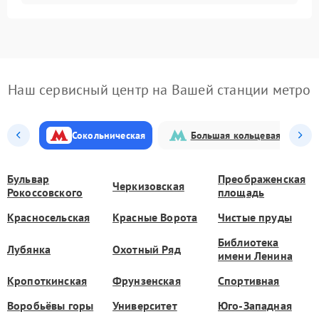
Наш сервисный центр на Вашей станции метро
Сокольническая
Большая кольцевая
Бульвар
Преображенская
Черкизовская
Рокоссовского
площадь
Красносельская
Красные Ворота
Чистые пруды
Библиотека
Лубянка
Охотный Ряд
имени Ленина
Кропоткинская
Фрунзенская
Спортивная
Воробьёвы горы
Университет
Юго-Западная