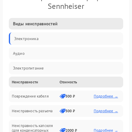
Sennheiser
Виды неисправностей
Электроника
Аудио
Электропитание
Неисправности
Стоимость
Интерфейсы
Повреждение кабеля
500 ₽
Подробнее →
Капсюль
Неисправность разъема
500 ₽
Подробнее →
Механические повреждения
Неисправность капсюля
Аксессуары
(для конденсаторных
2000 ₽
Подробнее →