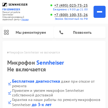
+7 (495) 023-73-25
Ежедневно с 9:00 до 21:00
FIX-SENNHEISER
Ремонт устройств
+7 (800) 100-33-26
Sennheiser
Специализированный
Звонок бесплатный по РФ
cервисный центр г.
Москва
Мы ремонтируем
Позвонить
оскве
Микрофон Sennheiser не включается
Микрофон
Sennheiser
Не включается
Бесплатная диагностика
даже при отказе от
ремонта
Привезем и увезем микрофон Sennheiser
собственной доставкой
Гарантия на наши работы по ремонту микрофонов
до 3-х лет
Sennheiser