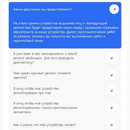
Какие документы вы предоставляете?
На этапе приема устройства на диагностику и последующий
ремонт вам будет предоставлен заказ-наряд с указанием страховых
обязательств на ваше устройство. Далее, после выполнения работ
по ремонту техники, вы получите акт выполненных работ и
гарантийный талон.
Я уже знаю в чем неисправность и какой
ремонт необходим. Для чего проводить
диагностику?
Мне нужен срочный ремонт. Сможете
сделать?
Я хочу, чтобы мое устройство
ремонтировали при мне.
Я хочу, чтобы мое устройство
ремонтировалось только оригинальными
запчастями.
Как я узнаю, что мое устройство готово?