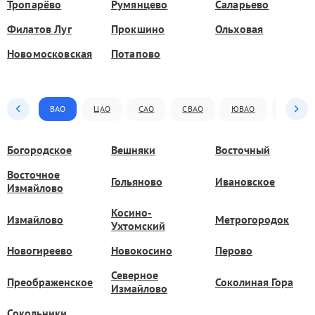
Тропарёво
Румянцево
Саларьево
Филатов Луг
Прокшино
Ольховая
Новомосковская
Потапово
ВАО
ЦАО
САО
СВАО
ЮВАО
ЮАО
Богородское
Вешняки
Восточный
Восточное
Гольяново
Ивановское
Измайлово
Косино-
Измайлово
Метрогородок
Ухтомский
Новогиреево
Новокосино
Перово
Северное
Преображенское
Соколиная Гора
Измайлово
Сокольники