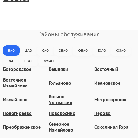
Районы обслуживания
ВАО
ЦАО
САО
СВАО
ЮВАО
ЮАО
ЮЗАО
ЗАО
СЗАО
ЗелАО
Богородское
Вешняки
Восточный
Восточное
Гольяново
Ивановское
Измайлово
Косино-
Измайлово
Метрогородок
Ухтомский
Новогиреево
Новокосино
Перово
Северное
Преображенское
Соколиная Гора
Измайлово