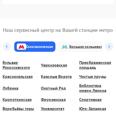
Наш сервисный центр на Вашей станции метро
Сокольническая
Большая кольцевая
Бульвар
Преображенская
Черкизовская
Рокоссовского
площадь
Красносельская
Красные Ворота
Чистые пруды
Библиотека
Лубянка
Охотный Ряд
имени Ленина
Кропоткинская
Фрунзенская
Спортивная
Воробьёвы горы
Университет
Юго-Западная