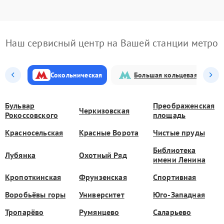
Наш сервисный центр на Вашей станции метро
Сокольническая
Большая кольцевая
Бульвар
Преображенская
Черкизовская
Рокоссовского
площадь
Красносельская
Красные Ворота
Чистые пруды
Библиотека
Лубянка
Охотный Ряд
имени Ленина
Кропоткинская
Фрунзенская
Спортивная
Воробьёвы горы
Университет
Юго-Западная
Тропарёво
Румянцево
Саларьево