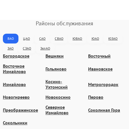
Районы обслуживания
ВАО
ЦАО
САО
СВАО
ЮВАО
ЮАО
ЮЗАО
ЗАО
СЗАО
ЗелАО
Богородское
Вешняки
Восточный
Восточное
Гольяново
Ивановское
Измайлово
Косино-
Измайлово
Метрогородок
Ухтомский
Новогиреево
Новокосино
Перово
Северное
Преображенское
Соколиная Гора
Измайлово
Сокольники