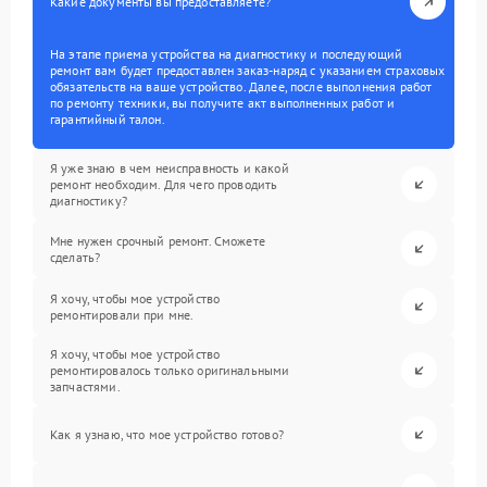
Какие документы вы предоставляете?
На этапе приема устройства на диагностику и последующий
ремонт вам будет предоставлен заказ-наряд с указанием страховых
обязательств на ваше устройство. Далее, после выполнения работ
по ремонту техники, вы получите акт выполненных работ и
гарантийный талон.
Я уже знаю в чем неисправность и какой
ремонт необходим. Для чего проводить
диагностику?
Мне нужен срочный ремонт. Сможете
сделать?
Я хочу, чтобы мое устройство
ремонтировали при мне.
Я хочу, чтобы мое устройство
ремонтировалось только оригинальными
запчастями.
Как я узнаю, что мое устройство готово?