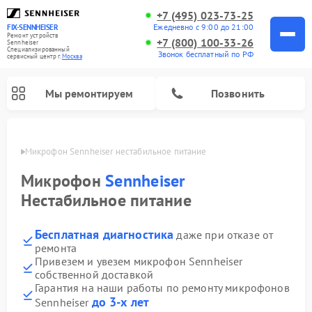
+7 (495) 023-73-25
Ежедневно с 9:00 до 21:00
FIX-SENNHEISER
Ремонт устройств
+7 (800) 100-33-26
Sennheiser
Специализированный
Звонок бесплатный по РФ
cервисный центр г.
Москва
Мы ремонтируем
Позвонить
оскве
Микрофон Sennheiser нестабильное питание
Микрофон
Sennheiser
Нестабильное питание
Бесплатная диагностика
даже при отказе от
ремонта
Привезем и увезем микрофон Sennheiser
собственной доставкой
Гарантия на наши работы по ремонту микрофонов
до 3-х лет
Sennheiser