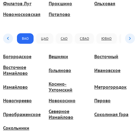
Филатов Луг
Прокшино
Ольховая
Новомосковская
Потапово
ВАО
ЦАО
САО
СВАО
ЮВАО
ЮАО
Богородское
Вешняки
Восточный
Восточное
Гольяново
Ивановское
Измайлово
Косино-
Измайлово
Метрогородок
Ухтомский
Новогиреево
Новокосино
Перово
Северное
Преображенское
Соколиная Гора
Измайлово
Сокольники