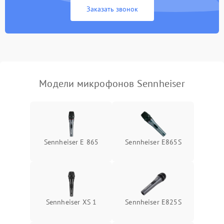
Заказать звонок
Неисправность модуля
Bluetooth (для
1500 ₽
Подробнее →
беспроводных
микрофонов)
Поломка звукоснимателя
(для петличных
1000 ₽
Подробнее →
Модели микрофонов Sennheiser
микрофонов)
Sennheiser E 865
Sennheiser E865S
Sennheiser XS 1
Sennheiser E825S