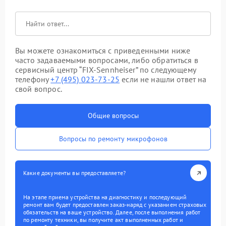
Вы можете ознакомиться с приведенными ниже
часто задаваемыми вопросами, либо обратиться в
сервисный центр “FIX-Sennheiser” по следующему
телефону
+7 (495) 023-73-25
если не нашли ответ на
свой вопрос.
Общие вопросы
Вопросы по ремонту микрофонов
Какие документы вы предоставляете?
На этапе приема устройства на диагностику и последующий
ремонт вам будет предоставлен заказ-наряд с указанием страховых
обязательств на ваше устройство. Далее, после выполнения работ
по ремонту техники, вы получите акт выполненных работ и