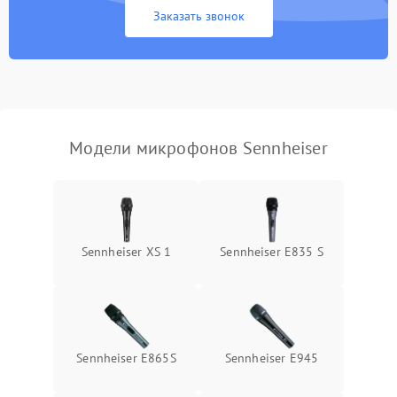
Заказать звонок
Неисправность модуля
Bluetooth (для
1500 ₽
Подробнее →
беспроводных
микрофонов)
Поломка звукоснимателя
(для петличных
1000 ₽
Подробнее →
Модели микрофонов Sennheiser
микрофонов)
Sennheiser XS 1
Sennheiser E835 S
Sennheiser E865S
Sennheiser E945