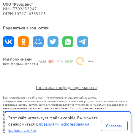
ООО "Русервис"
ИНН 7702633247
ОГРН 1077746335776
Поделиться в соц. сетях:
Мы принимаем
все формы оплаты
Политика конфиденциальности
Вся информация на сайте носит исключительно справочный характер.
Товарные знаки используются исключительно для описания устройств, в отношении которых
сервисные центры sennheiser-fix.ru предоставляют услуги по ремонту. Услуги оказываются в
неавторизованных сервисных центрах sennheiser-fix.ru, которые не связаны с
правообладателями товарных знаков или их официальными представителями.
Ремонт осуществляется для устройств, уже введенных в гражданский оборот в соответствии
Этот сайт использует файлы cookie. Вы можете
со статьей 1487 ГК РФ.
Использование товарных знаков не преследует цели индивидуализации услуг или введения
ознакомиться с
правилами использования
Согласен
потребителей в заблуждение, а служит для информирования о предоставляемых услугах по
ремонту техники указанных брендов.
файлов cookie