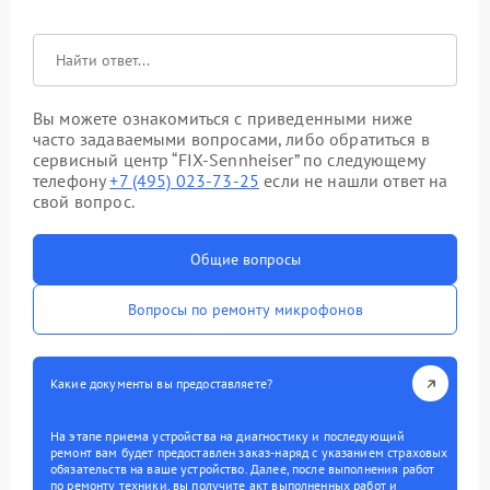
Вы можете ознакомиться с приведенными ниже
часто задаваемыми вопросами, либо обратиться в
сервисный центр “FIX-Sennheiser” по следующему
телефону
+7 (495) 023-73-25
если не нашли ответ на
свой вопрос.
Общие вопросы
Вопросы по ремонту микрофонов
Какие документы вы предоставляете?
На этапе приема устройства на диагностику и последующий
ремонт вам будет предоставлен заказ-наряд с указанием страховых
обязательств на ваше устройство. Далее, после выполнения работ
по ремонту техники, вы получите акт выполненных работ и