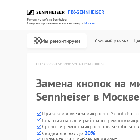
FIX-SENNHEISER
Ремонт устройств Sennheiser
Специализированный cервисный центр г.
Москва
Мы ремонтируем
Срочный ремонт
Це
Sennheiser в Москве
Микрофон Sennheiser замена кнопок
Замена кнопок на 
Ремонт наушников Sennheiser
Ремонт саундбаров Sennheiser
Sennheiser в Москве
Привезем и увезем микрофон Sennheiser с
Гарантия на наши работы по ремонту микр
Срочный ремонт микрофонов Sennheiser в 
20%
Скидка для вас до
Получите 1500 рублей на ремонт