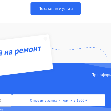
Показать все услуги
й на ремонт
r
При оформл
Отправить заявку и получить 1500 ₽
сти