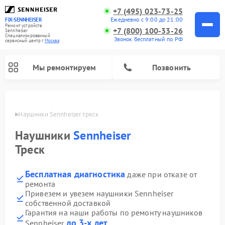
+7 (495) 023-73-25
Ежедневно с 9:00 до 21:00
FIX-SENNHEISER
Ремонт устройств
+7 (800) 100-33-26
Sennheiser
Специализированный
Звонок бесплатный по РФ
cервисный центр г.
Москва
Мы ремонтируем
Позвонить
оскве
Наушники Sennheiser треск
Наушники
Sennheiser
Треск
Бесплатная диагностика
даже при отказе от
ремонта
Привезем и увезем наушники Sennheiser
собственной доставкой
Гарантия на наши работы по ремонту наушников
до 3-х лет
Sennheiser