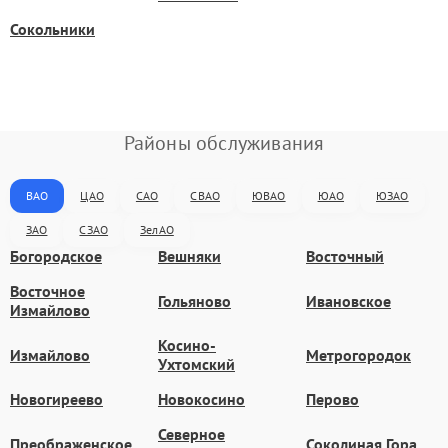
Сокольники
Районы обслуживания
ВАО
ЦАО
САО
СВАО
ЮВАО
ЮАО
ЮЗАО
ЗАО
СЗАО
ЗелАО
Богородское
Вешняки
Восточный
Восточное
Гольяново
Ивановское
Измайлово
Косино-
Измайлово
Метрогородок
Ухтомский
Новогиреево
Новокосино
Перово
Северное
Преображенское
Соколиная Гора