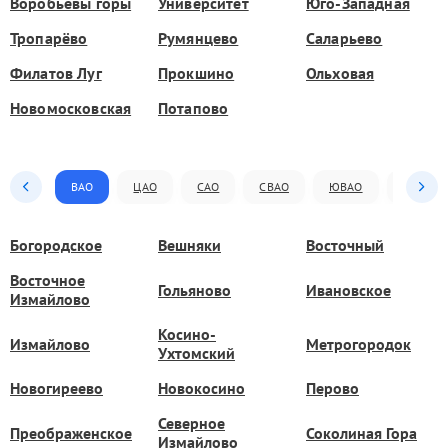
Воробьёвы горы
Университет
Юго-Западная
Тропарёво
Румянцево
Саларьево
Филатов Луг
Прокшино
Ольховая
Новомосковская
Потапово
ВАО
ЦАО
САО
СВАО
ЮВАО
ЮАО
Богородское
Вешняки
Восточный
Восточное
Гольяново
Ивановское
Измайлово
Косино-
Измайлово
Метрогородок
Ухтомский
Новогиреево
Новокосино
Перово
Северное
Преображенское
Соколиная Гора
Измайлово