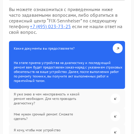
Вы можете ознакомиться с приведенными ниже
часто задаваемыми вопросами, либо обратиться в
сервисный центр “FIX-Sennheiser” по следующему
телефону
+7 (495) 023-73-25
если не нашли ответ на
свой вопрос.
Какие документы вы предоставляете?
На этапе приема устройства на диагностику и последующий
ремонт вам будет предоставлен заказ-наряд с указанием страховых
обязательств на ваше устройство. Далее, после выполнения работ
по ремонту техники, вы получите акт выполненных работ и
гарантийный талон.
Я уже знаю в чем неисправность и какой
ремонт необходим. Для чего проводить
диагностику?
Мне нужен срочный ремонт. Сможете
сделать?
Я хочу, чтобы мое устройство