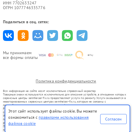
ИНН 7702633247
ОГРН 1077746335776
Поделиться в соц. сетях:
Мы принимаем
все формы оплаты
Политика конфиденциальности
Вся информация на сайте носит исключительно справочный характер.
Товарные знаки используются исключительно для описания устройств, в отношении которых
сервисные центры sennheiser-fix.ru предоставляют услуги по ремонту. Услуги оказываются в
неавторизованных сервисных центрах sennheiser-fix.ru, которые не связаны с
правообладателями товарных знаков или их официальными представителями.
Ремонт осуществляется для устройств, уже введенных в гражданский оборот в соответствии
Этот сайт использует файлы cookie. Вы можете
со статьей 1487 ГК РФ.
Использование товарных знаков не преследует цели индивидуализации услуг или введения
ознакомиться с
правилами использования
Согласен
потребителей в заблуждение, а служит для информирования о предоставляемых услугах по
ремонту техники указанных брендов.
файлов cookie
Представленная на сайте информация не является публичной офертой, определяемой
положениями Статьи 437(2) Гражданского кодекса РФ