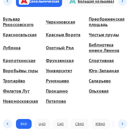
Сокольническая
Большая кольцевая
Бульвар
Преображенская
Черкизовская
Рокоссовского
площадь
Красносельская
Красные Ворота
Чистые пруды
Библиотека
Лубянка
Охотный Ряд
имени Ленина
Кропоткинская
Фрунзенская
Спортивная
Воробьёвы горы
Университет
Юго-Западная
Тропарёво
Румянцево
Саларьево
Филатов Луг
Прокшино
Ольховая
Новомосковская
Потапово
ВАО
ЦАО
САО
СВАО
ЮВАО
ЮАО