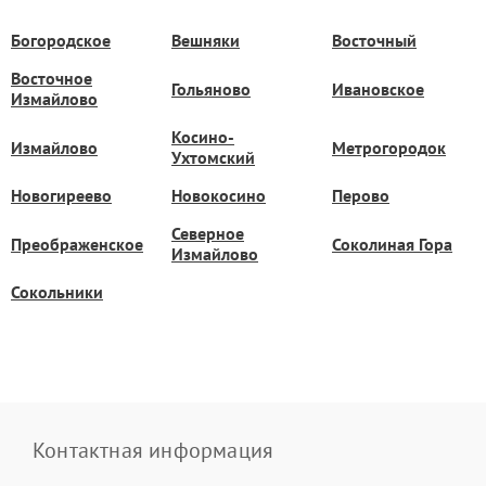
Богородское
Вешняки
Восточный
Восточное
Гольяново
Ивановское
Измайлово
Косино-
Измайлово
Метрогородок
Ухтомский
Новогиреево
Новокосино
Перово
Северное
Преображенское
Соколиная Гора
Измайлово
Сокольники
Контактная информация