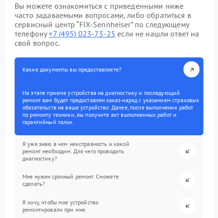
Вы можете ознакомиться с приведенными ниже
часто задаваемыми вопросами, либо обратиться в
сервисный центр “FIX-Sennheiser” по следующему
телефону
+7 (495) 023-73-25
если не нашли ответ на
свой вопрос.
Какие документы вы предоставляете?
На этапе приема устройства на диагностику и последующий
ремонт вам будет предоставлен заказ-наряд с указанием страховых
обязательств на ваше устройство. Далее, после выполнения работ
по ремонту техники, вы получите акт выполненных работ и
гарантийный талон.
Я уже знаю в чем неисправность и какой
ремонт необходим. Для чего проводить
диагностику?
Мне нужен срочный ремонт. Сможете
сделать?
Я хочу, чтобы мое устройство
ремонтировали при мне.