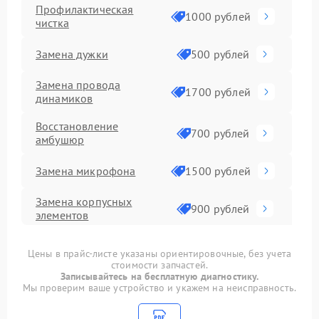
Профилактическая
1000 рублей
чистка
Замена дужки
500 рублей
Замена провода
1700 рублей
динамиков
Восстановление
700 рублей
амбушюр
Замена микрофона
1500 рублей
Замена корпусных
900 рублей
элементов
Восстановление после
1492 рублей
Цены в прайс-листе указаны ориентировочные, без учета
попадания влаги
стоимости запчастей.
Записывайтесь на бесплатную диагностику.
Прошивка
1000 рублей
Мы проверим ваше устройство и укажем на неисправность.
Ремонт Bluetooth