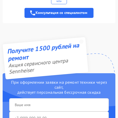
1100 рублей
передатчика
Консультация со специалистом
Ремонт динамика
1100 рублей
Ремонт разъема зарядки
2100 рублей
Получите 1500 рублей на
ремонт
Акция сервисного центра
Sennheiser
При оформлении заявки на ремонт техники через
сайт,
действует персональная бессрочная скидка