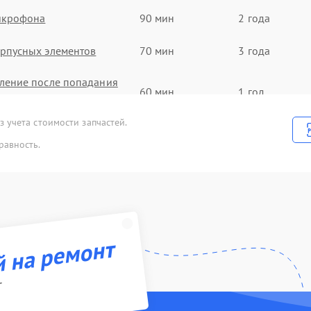
икрофона
90 мин
2 года
рпусных элементов
70 мин
3 года
ление после попадания
60 мин
1 год
 учета стоимости запчастей.
а
60 мин
2 года
равность.
uetooth передатчика
80 мин
1 год
инамика
90 мин
3 года
зъема зарядки
70 мин
2 года
й на ремонт
r