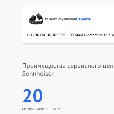
Перейти
Ремонт наушников
HD 200 PRO
HD 400S
280 PRO 506845
Accentum True W
Преимущества сервисного цен
Sennheiser
20
сотрудников в штате