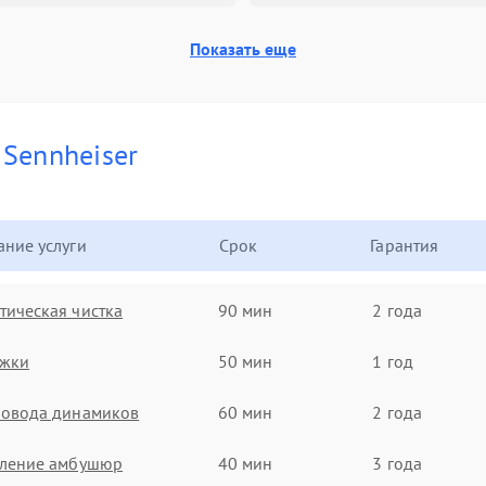
Показать еще
и
Sennheiser
ние услуги
Срок
Гарантия
ическая чистка
90 мин
2 года
ужки
50 мин
1 год
ровода динамиков
60 мин
2 года
вление амбушюр
40 мин
3 года