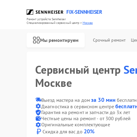
FIX-SENNHEISER
Ремонт устройств Sennheiser
Специализированный cервисный центр г.
Москва
Мы ремонтируем
Срочный ремонт
Це
Сервисный центр
Se
Москве
Ремонт наушников Sennheiser
Ремонт саундбаров Sennheiser
Ремонт микрофонов Sennheiser
за 30 мин
Выезд мастера на дом
бесплатн
бесплат
Диагностика в сервисном центре
Гарантия на ремонт и запчасти до 3х лет
Честные цены на ремонт - от 300 рублей
Оригинальные комплектующие
20%
Скидка для вас до