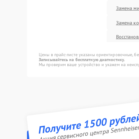
Замена м
Замена ко
Восстанов
влаги
Цены в прайс-листе указаны ориентировочные, без
Прошивк
Записывайтесь на бесплатную диагностику.
Мы проверим ваше устройство и укажем на неисп
Ремонт Bl
Ремонт д
Ремонт ра
Получите 1500 рубле
Акция сервисного центра Sennheise