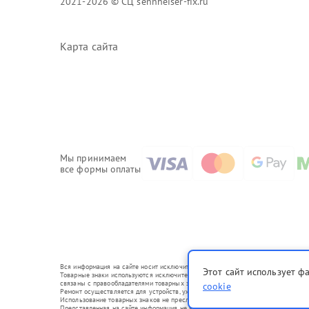
2021-2026 © СЦ sennheiser-fix.ru
Карта сайта
Мы принимаем
все формы оплаты
Вся информация на сайте носит исключительно справочный характер.
Этот сайт использует ф
Товарные знаки используются исключительно для описания устройств, в отношени
связаны с правообладателями товарных знаков или их официальными представи
cookie
Ремонт осуществляется для устройств, уже введенных в гражданский оборот в с
Использование товарных знаков не преследует цели индивидуализации услуг ил
Представленная на сайте информация не является публичной офертой, определ