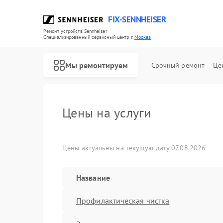
FIX-SENNHEISER
Ремонт устройств Sennheiser
Специализированный cервисный центр г.
Москва
Мы ремонтируем
Срочный ремонт
Це
Цены на услуги
Цены актуальны на текущую дату 07.08.2026
Ремонт наушников Sennheiser
Ремонт саундбаров Sennheiser
Ремонт микрофонов Sennheiser
Название
Профилактическая чистка