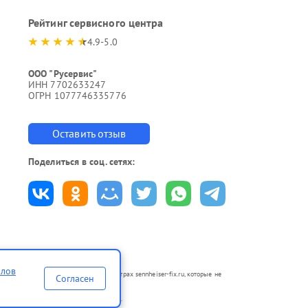
Рейтинг сервисного центра
4.9-5.0
ООО "Русервис"
ИНН 7702633247
ОГРН 1077746335776
Оставить отзыв
Поделиться в соц. сетях:
йлов
ся в неавторизованных сервисных центрах sennheiser-fix.ru, которые не
Согласен
по ремонту техники указанных брендов.