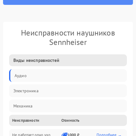
Неисправности наушников
Sennheiser
Виды неисправностей
Аудио
Электроника
Механика
Неисправности
Стоимость
Электропитание
Не работает одно ухо
1000 ₽
Подробнее →