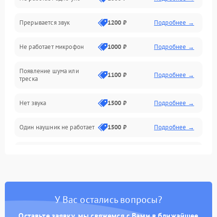
Связь
Прерывается звук
1200 ₽
Подробнее →
Механические повреждения
Не работает микрофон
1000 ₽
Подробнее →
Появление шума или
1100 ₽
Подробнее →
треска
Нет звука
1500 ₽
Подробнее →
Один наушник не работает
1500 ₽
Подробнее →
Тихий звук
1500 ₽
Подробнее →
Искажения
1500 ₽
Подробнее →
У Вас остались вопросы?
Треск
1500 ₽
Подробнее →
Оставьте заявку, мы свяжемся с Вами в ближайшее