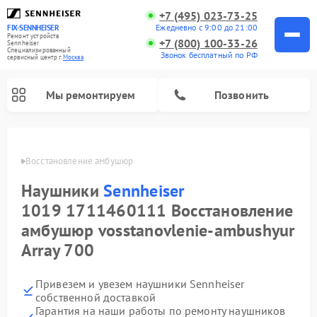
+7 (495) 023-73-25
Ежедневно с 9:00 до 21:00
FIX-SENNHEISER
Ремонт устройств
+7 (800) 100-33-26
Sennheiser
Специализированный
Звонок бесплатный по РФ
cервисный центр г.
Москва
Мы ремонтируем
Позвонить
eiser
Восстановление амбушюр
Наушники
Sennheiser
1019 1711460111 Восстановление
амбушюр vosstanovlenie-ambushyur
Array 700
Привезем и увезем наушники Sennheiser
собственной доставкой
Гарантия на наши работы по ремонту наушников