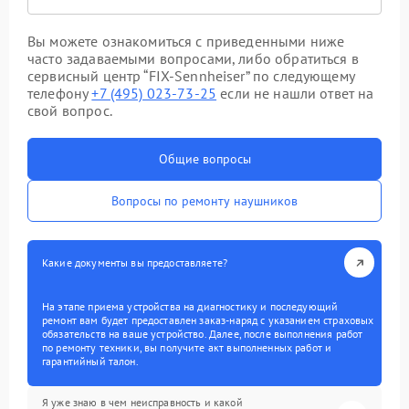
Вы можете ознакомиться с приведенными ниже
часто задаваемыми вопросами, либо обратиться в
сервисный центр “FIX-Sennheiser” по следующему
телефону
+7 (495) 023-73-25
если не нашли ответ на
свой вопрос.
Общие вопросы
Вопросы по ремонту наушников
Какие документы вы предоставляете?
На этапе приема устройства на диагностику и последующий
ремонт вам будет предоставлен заказ-наряд с указанием страховых
обязательств на ваше устройство. Далее, после выполнения работ
по ремонту техники, вы получите акт выполненных работ и
гарантийный талон.
Я уже знаю в чем неисправность и какой