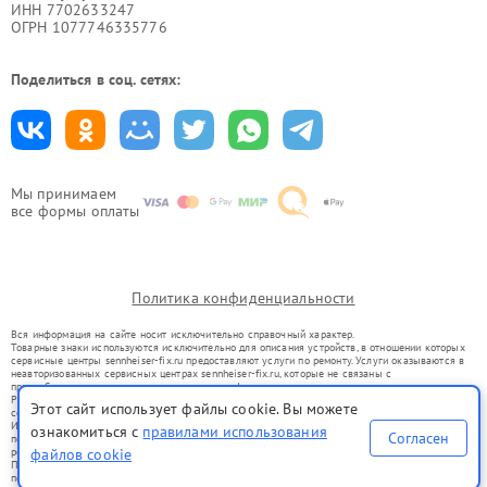
ИНН 7702633247
ОГРН 1077746335776
Поделиться в соц. сетях:
Мы принимаем
все формы оплаты
Политика конфиденциальности
Вся информация на сайте носит исключительно справочный характер.
Товарные знаки используются исключительно для описания устройств, в отношении которых
сервисные центры sennheiser-fix.ru предоставляют услуги по ремонту. Услуги оказываются в
неавторизованных сервисных центрах sennheiser-fix.ru, которые не связаны с
правообладателями товарных знаков или их официальными представителями.
Ремонт осуществляется для устройств, уже введенных в гражданский оборот в соответствии
Этот сайт использует файлы cookie. Вы можете
со статьей 1487 ГК РФ.
Использование товарных знаков не преследует цели индивидуализации услуг или введения
ознакомиться с
правилами использования
Согласен
потребителей в заблуждение, а служит для информирования о предоставляемых услугах по
ремонту техники указанных брендов.
файлов cookie
Представленная на сайте информация не является публичной офертой, определяемой
положениями Статьи 437(2) Гражданского кодекса РФ