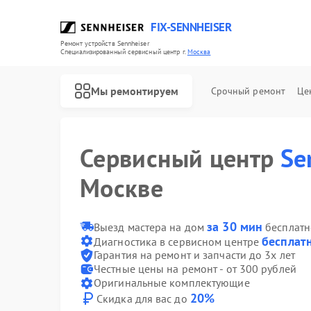
FIX-SENNHEISER
Ремонт устройств Sennheiser
Специализированный cервисный центр г.
Москва
Мы ремонтируем
Срочный ремонт
Це
Сервисный центр
Se
Москве
Ремонт наушников Sennheiser
Ремонт саундбаров Sennheiser
Ремонт микрофонов Sennheiser
за 30 мин
Выезд мастера на дом
бесплатн
бесплат
Диагностика в сервисном центре
Гарантия на ремонт и запчасти до 3х лет
Честные цены на ремонт - от 300 рублей
Оригинальные комплектующие
20%
Скидка для вас до