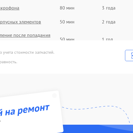
икрофона
80 мин
3 года
рпусных элементов
50 мин
2 года
ление после попадания
50 мин
1 год
 учета стоимости запчастей.
а
90 мин
3 года
равность.
uetooth передатчика
40 мин
2 года
инамика
90 мин
1 год
зъема зарядки
30 мин
3 года
й на ремонт
r