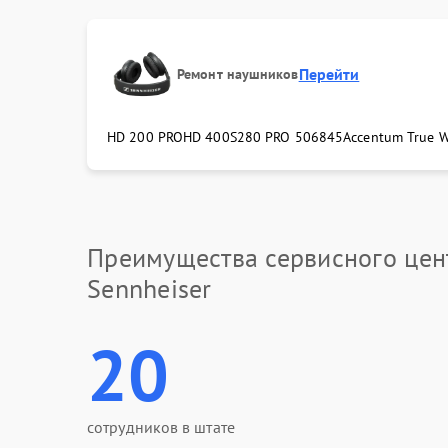
Перейти
Ремонт наушников
HD 200 PRO
HD 400S
280 PRO 506845
Accentum True W
Преимущества сервисного цен
Sennheiser
20
сотрудников в штате