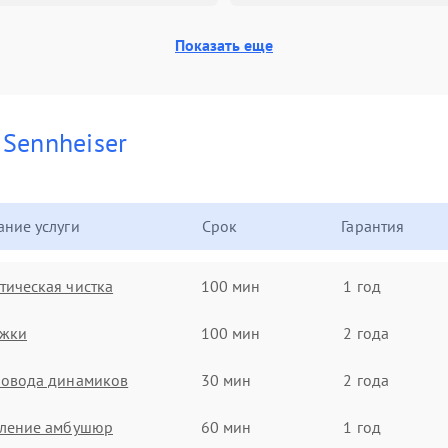
Показать еще
и
Sennheiser
ние услуги
Срок
Гарантия
ическая чистка
100 мин
1 год
ужки
100 мин
2 года
ровода динамиков
30 мин
2 года
вление амбушюр
60 мин
1 год