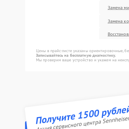
Замена м
Замена ко
Восстанов
влаги
Цены в прайс-листе указаны ориентировочные, без
Прошивк
Записывайтесь на бесплатную диагностику.
Мы проверим ваше устройство и укажем на неисп
Ремонт Bl
Ремонт д
Ремонт ра
Получите 1500 рубле
Акция сервисного центра Sennheise