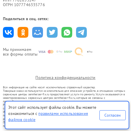
ИНН 7702633247
ОГРН 1077746335776
Поделиться в соц. сетях:
Мы принимаем
все формы оплаты
Политика конфиденциальности
Вся информация на сайте носит исключительно справочный характер.
Товарные знаки используются исключительно для описания устройств, в отношении которых
сервисные центры sennheiser-fix.ru предоставляют услуги по ремонту. Услуги оказываются в
неавторизованных сервисных центрах sennheiser-fix.ru, которые не связаны с
правообладателями товарных знаков или их официальными представителями.
Ремонт осуществляется для устройств, уже введенных в гражданский оборот в соответствии
Этот сайт использует файлы cookie. Вы можете
со статьей 1487 ГК РФ.
Использование товарных знаков не преследует цели индивидуализации услуг или введения
ознакомиться с
правилами использования
Согласен
потребителей в заблуждение, а служит для информирования о предоставляемых услугах по
ремонту техники указанных брендов.
файлов cookie
Представленная на сайте информация не является публичной офертой, определяемой
положениями Статьи 437(2) Гражданского кодекса РФ