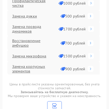
Профилактическая
1000 рублей
чистка
Замена дужки
500 рублей
Замена провода
1700 рублей
динамиков
Восстановление
700 рублей
амбушюр
Замена микрофона
1500 рублей
Замена корпусных
900 рублей
элементов
Восстановление после
1492 рублей
Цены в прайс-листе указаны ориентировочные, без учета
попадания влаги
стоимости запчастей.
Записывайтесь на бесплатную диагностику.
Прошивка
1000 рублей
Мы проверим ваше устройство и укажем на неисправность.
Ремонт Bluetooth
1100 рублей