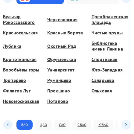
Бульвар
Преображенская
Черкизовская
Рокоссовского
площадь
Красносельская
Красные Ворота
Чистые пруды
Библиотека
Лубянка
Охотный Ряд
имени Ленина
Кропоткинская
Фрунзенская
Спортивная
Воробьёвы горы
Университет
Юго-Западная
Тропарёво
Румянцево
Саларьево
Филатов Луг
Прокшино
Ольховая
Новомосковская
Потапово
ВАО
ЦАО
САО
СВАО
ЮВАО
ЮАО