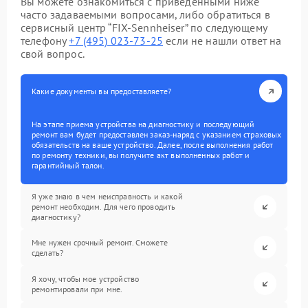
Вы можете ознакомиться с приведенными ниже
часто задаваемыми вопросами, либо обратиться в
сервисный центр “FIX-Sennheiser” по следующему
телефону
+7 (495) 023-73-25
если не нашли ответ на
свой вопрос.
Какие документы вы предоставляете?
На этапе приема устройства на диагностику и последующий
ремонт вам будет предоставлен заказ-наряд с указанием страховых
обязательств на ваше устройство. Далее, после выполнения работ
по ремонту техники, вы получите акт выполненных работ и
гарантийный талон.
Я уже знаю в чем неисправность и какой
ремонт необходим. Для чего проводить
диагностику?
Мне нужен срочный ремонт. Сможете
сделать?
Я хочу, чтобы мое устройство
ремонтировали при мне.