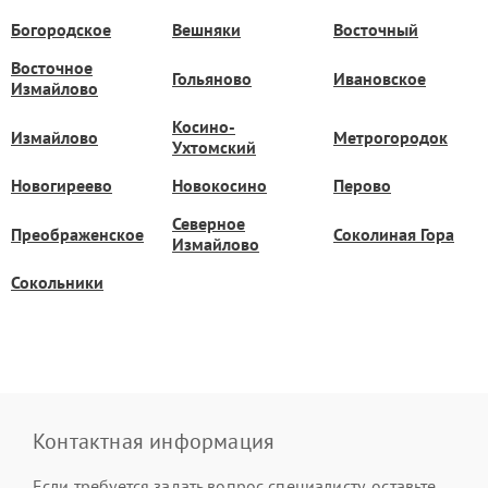
Богородское
Вешняки
Восточный
Восточное
Гольяново
Ивановское
Измайлово
Косино-
Измайлово
Метрогородок
Ухтомский
Новогиреево
Новокосино
Перово
Северное
Преображенское
Соколиная Гора
Измайлово
Сокольники
Контактная информация
Если требуется задать вопрос специалисту, оставьте