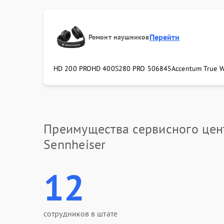
Перейти
Ремонт наушников
HD 200 PRO
HD 400S
280 PRO 506845
Accentum True W
Преимущества сервисного цен
Sennheiser
12
сотрудников в штате