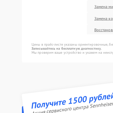
Замена м
Замена ко
Восстанов
влаги
Цены в прайс-листе указаны ориентировочные, без
Прошивк
Записывайтесь на бесплатную диагностику.
Мы проверим ваше устройство и укажем на неисп
Ремонт Bl
Ремонт д
Ремонт ра
Получите 1500 рубле
Акция сервисного центра Sennheise