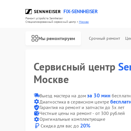
FIX-SENNHEISER
Ремонт устройств Sennheiser
Специализированный cервисный центр г.
Москва
Мы ремонтируем
Срочный ремонт
Це
Сервисный центр
Se
Москве
Ремонт наушников Sennheiser
Ремонт саундбаров Sennheiser
Ремонт микрофонов Sennheiser
за 30 мин
Выезд мастера на дом
бесплатн
бесплат
Диагностика в сервисном центре
Гарантия на ремонт и запчасти до 3х лет
Честные цены на ремонт - от 300 рублей
Оригинальные комплектующие
20%
Скидка для вас до