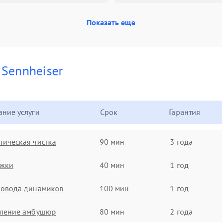
Показать еще
и
Sennheiser
ние услуги
Срок
Гарантия
ическая чистка
90 мин
3 года
ужки
40 мин
1 год
ровода динамиков
100 мин
1 год
вление амбушюр
80 мин
2 года