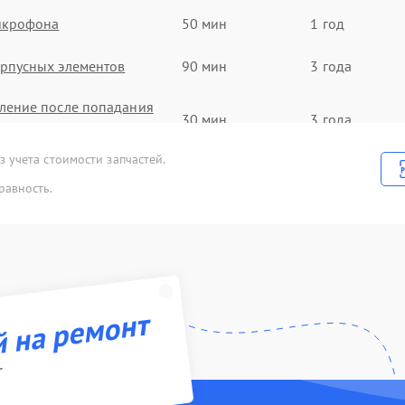
икрофона
50 мин
1 год
рпусных элементов
90 мин
3 года
ление после попадания
30 мин
3 года
 учета стоимости запчастей.
а
100 мин
2 года
равность.
uetooth передатчика
90 мин
2 года
инамика
60 мин
3 года
зъема зарядки
60 мин
3 года
й на ремонт
r