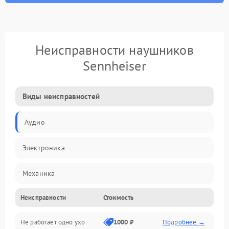
Неисправности наушников
Sennheiser
Виды неисправностей
Аудио
Электроника
Механика
Неисправности
Стоимость
Электропитание
Не работает одно ухо
1000 ₽
Подробнее →
Связь