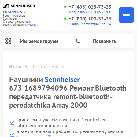
+7 (495) 023-73-25
Ежедневно с 9:00 до 21:00
FIX-SENNHEISER
Ремонт устройств
+7 (800) 100-33-26
Sennheiser
Специализированный
Звонок бесплатный по РФ
cервисный центр г.
Москва
Мы ремонтируем
Позвонить
eiser
Ремонт Bluetooth передатчика
Наушники
Sennheiser
673 1689794096 Ремонт Bluetooth
передатчика remont-bluetooth-
peredatchika Array 2000
Привезем и увезем наушники Sennheiser
собственной доставкой
Гарантия на наши работы по ремонту наушников