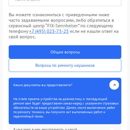
Вы можете ознакомиться с приведенными ниже
часто задаваемыми вопросами, либо обратиться в
сервисный центр “FIX-Sennheiser” по следующему
телефону
+7 (495) 023-73-25
если не нашли ответ на
свой вопрос.
Общие вопросы
Вопросы по ремонту наушников
Какие документы вы предоставляете?
На этапе приема устройства на диагностику и последующий
ремонт вам будет предоставлен заказ-наряд с указанием страховых
обязательств на ваше устройство. Далее, после выполнения работ
по ремонту техники, вы получите акт выполненных работ и
гарантийный талон.
Я уже знаю в чем неисправность и какой