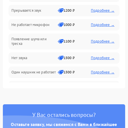
Прерывается звук
1200 ₽
Подробнее →
Механические повреждения
Не работает микрофон
1000 ₽
Подробнее →
Появление шума или
1100 ₽
Подробнее →
треска
Нет звука
1500 ₽
Подробнее →
Один наушник не работает
1500 ₽
Подробнее →
Тихий звук
1500 ₽
Подробнее →
Искажения
1500 ₽
Подробнее →
У Вас остались вопросы?
Треск
1500 ₽
Подробнее →
Оставьте заявку, мы свяжемся с Вами в ближайшее