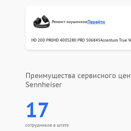
Перейти
Ремонт наушников
HD 200 PRO
HD 400S
280 PRO 506845
Accentum True W
Преимущества сервисного цен
Sennheiser
17
сотрудников в штате