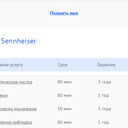
Показать еще
и
Sennheiser
ние услуги
Срок
Гарантия
ическая чистка
80 мин
3 года
ужки
80 мин
1 год
ровода динамиков
30 мин
3 года
вление амбушюр
80 мин
1 год