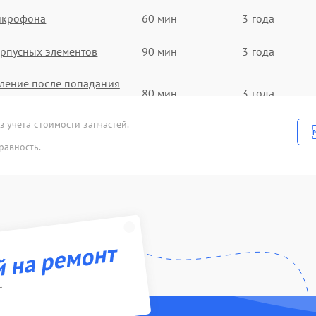
икрофона
60 мин
3 года
рпусных элементов
90 мин
3 года
ление после попадания
80 мин
3 года
 учета стоимости запчастей.
а
50 мин
3 года
равность.
uetooth передатчика
100 мин
1 год
инамика
90 мин
3 года
зъема зарядки
50 мин
1 год
й на ремонт
r