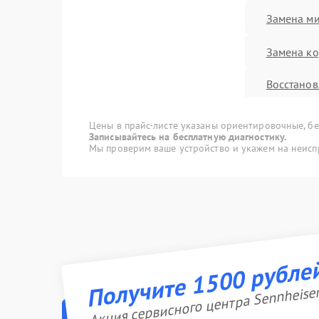
Замена м
Замена ко
Восстанов
влаги
Цены в прайс-листе указаны ориентировочные, без
Прошивк
Записывайтесь на бесплатную диагностику.
Мы проверим ваше устройство и укажем на неисп
Ремонт Bl
Ремонт д
Ремонт ра
Получите 1500 рубле
Акция сервисного центра Sennheise