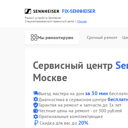
FIX-SENNHEISER
Ремонт устройств Sennheiser
Специализированный cервисный центр г.
Москва
Мы ремонтируем
Срочный ремонт
Це
Сервисный центр
Se
Москве
Ремонт наушников Sennheiser
Ремонт саундбаров Sennheiser
Ремонт микрофонов Sennheiser
за 30 мин
Выезд мастера на дом
бесплатн
бесплат
Диагностика в сервисном центре
Гарантия на ремонт и запчасти до 3х лет
Честные цены на ремонт - от 300 рублей
Оригинальные комплектующие
20%
Скидка для вас до