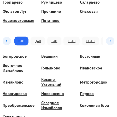
Тропарёво
Румянцево
Саларьево
Филатов Луг
Прокшино
Ольховая
Новомосковская
Потапово
ВАО
ЦАО
САО
СВАО
ЮВАО
ЮАО
Богородское
Вешняки
Восточный
Восточное
Гольяново
Ивановское
Измайлово
Косино-
Измайлово
Метрогородок
Ухтомский
Новогиреево
Новокосино
Перово
Северное
Преображенское
Соколиная Гора
Измайлово
Сокольники