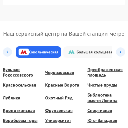
Наш сервисный центр на Вашей станции метро
Сокольническая
Большая кольцевая
Бульвар
Преображенская
Черкизовская
Рокоссовского
площадь
Красносельская
Красные Ворота
Чистые пруды
Библиотека
Лубянка
Охотный Ряд
имени Ленина
Кропоткинская
Фрунзенская
Спортивная
Воробьёвы горы
Университет
Юго-Западная