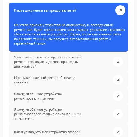
Какие документы вы предоставляете?
На этапе приема устройства на диагностику и последующий
ремонт вам будет предоставлен заказ-наряд с указанием страховых
обязательств на ваше устройство. Далее, после выполнения работ
по ремонту техники, вы получите акт выполненных работ и
гарантийный талон.
Я уже знаю в чем неисправность и какой
ремонт необходим. Для чего проводить
диагностику?
Мне нужен срочный ремонт. Сможете
сделать?
Я хочу, чтобы мое устройство
ремонтировали при мне.
Я хочу, чтобы мое устройство
ремонтировалось только оригинальными
запчастями.
Как я узнаю, что мое устройство готово?