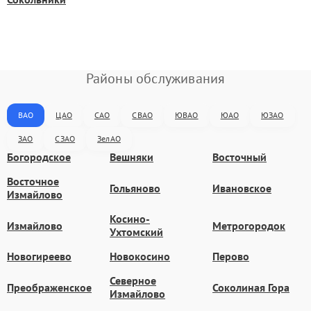
Районы обслуживания
ВАО
ЦАО
САО
СВАО
ЮВАО
ЮАО
ЮЗАО
ЗАО
СЗАО
ЗелАО
Богородское
Вешняки
Восточный
Восточное
Гольяново
Ивановское
Измайлово
Косино-
Измайлово
Метрогородок
Ухтомский
Новогиреево
Новокосино
Перово
Северное
Преображенское
Соколиная Гора
Измайлово