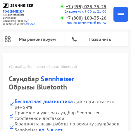
+7 (495) 023-73-25
Ежедневно с 9:00 до 21:00
FIX-SENNHEISER
Ремонт устройств
+7 (800) 100-33-26
Sennheiser
Специализированный
Звонок бесплатный по РФ
cервисный центр г.
Москва
Мы ремонтируем
Позвонить
оскве
Саундбар Sennheiser обрывы bluetooth
Саундбар
Sennheiser
Обрывы Bluetooth
Бесплатная диагностика
даже при отказе от
ремонта
Привезем и увезем саундбар Sennheiser
собственной доставкой
Гарантия на наши работы по ремонту саундбаров
до 3-х лет
Sennheiser