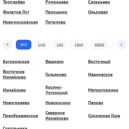
Тропарёво
Румянцево
Саларьево
Филатов Луг
Прокшино
Ольховая
Новомосковская
Потапово
ВАО
ЦАО
САО
СВАО
ЮВАО
ЮАО
Богородское
Вешняки
Восточный
Восточное
Гольяново
Ивановское
Измайлово
Косино-
Измайлово
Метрогородок
Ухтомский
Новогиреево
Новокосино
Перово
Северное
Преображенское
Соколиная Гора
Измайлово
Сокольники