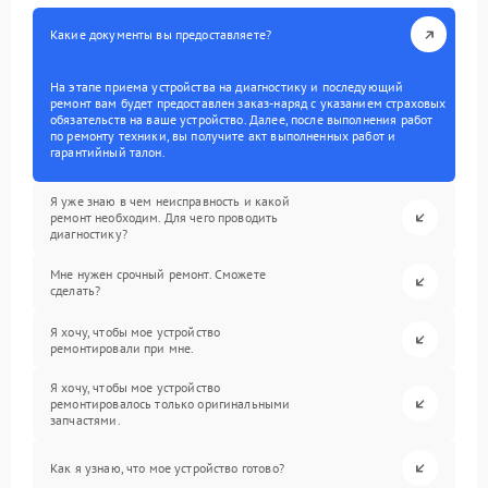
Какие документы вы предоставляете?
На этапе приема устройства на диагностику и последующий
ремонт вам будет предоставлен заказ-наряд с указанием страховых
обязательств на ваше устройство. Далее, после выполнения работ
по ремонту техники, вы получите акт выполненных работ и
гарантийный талон.
Я уже знаю в чем неисправность и какой
ремонт необходим. Для чего проводить
диагностику?
Мне нужен срочный ремонт. Сможете
сделать?
Я хочу, чтобы мое устройство
ремонтировали при мне.
Я хочу, чтобы мое устройство
ремонтировалось только оригинальными
запчастями.
Как я узнаю, что мое устройство готово?