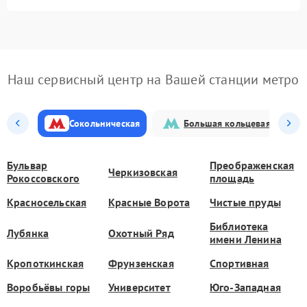
Наш сервисный центр на Вашей станции метро
Сокольническая
Большая кольцевая
Бульвар
Преображенская
Черкизовская
Рокоссовского
площадь
Красносельская
Красные Ворота
Чистые пруды
Библиотека
Лубянка
Охотный Ряд
имени Ленина
Кропоткинская
Фрунзенская
Спортивная
Воробьёвы горы
Университет
Юго-Западная