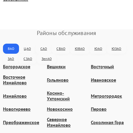
Районы обслуживания
ВАО
ЦАО
САО
СВАО
ЮВАО
ЮАО
ЮЗАО
ЗАО
СЗАО
ЗелАО
Богородское
Вешняки
Восточный
Восточное
Гольяново
Ивановское
Измайлово
Косино-
Измайлово
Метрогородок
Ухтомский
Новогиреево
Новокосино
Перово
Северное
Преображенское
Соколиная Гора
Измайлово